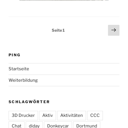
Seitennummerierung
Näch
Seite
1
Seit
der
Beiträge
PING
Startseite
Weiterbildung
SCHLAGWÖRTER
3D Drucker
Aktiv
Aktivitäten
CCC
Chat
diday
Donkeycar
Dortmund