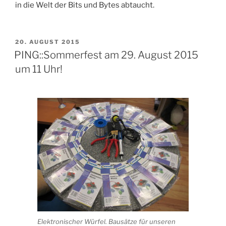
in die Welt der Bits und Bytes abtaucht.
VERÖFFENTLICHT
20. AUGUST 2015
AM
PING::Sommerfest am 29. August 2015
um 11 Uhr!
Elektronischer Würfel. Bausätze für unseren