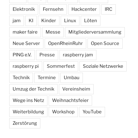
Elektronik
Fernsehn
Hackcenter
IRC
jam
KI
Kinder
Linux
Löten
maker faire
Messe
Mitgliederversammlung
Neue Server
OpenRheinRuhr
Open Source
PING e.V.
Presse
raspberry jam
raspberry pi
Sommerfest
Soziale Netzwerke
Technik
Termine
Umbau
Umzug der Technik
Vereinsheim
Wege ins Netz
Weihnachtsfeier
Weiterbildung
Workshop
YouTube
Zerstörung