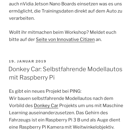
auch nVidia Jetson Nano Boards einsetzen was es uns
ermöglicht, die Trainingsdaten direkt auf dem Auto zu
verarbeiten.
Wollt ihr mitmachen beim Workshop? Meldet euch
bitte auf der
Seite von Innovative Citizen
an.
VERÖFFENTLICHT
19. JANUAR 2019
AM
Donkey Car: Selbstfahrende Modellautos
mit Raspberry Pi
Es gibt ein neues Projekt bei PING:
Wir bauen selbstfahrende Modellautos nach dem
Vorbild des
Donkey Car
Projekts um uns mit Maschine
Learning auseinanderzusetzen. Das Gehirn des
Fahrzeugs ist ein Raspberry Pi 3 B und als Auge dient
eine Raspberry Pi Kamera mit Weitwinkelobjektiv.