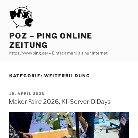
Zum
Inhalt
springen
POZ – PING ONLINE
ZEITUNG
https://www.ping.de/ – Einfach mehr als nur Internet
KATEGORIE:
WEITERBILDUNG
VERÖFFENTLICHT
19. APRIL 2026
AM
Maker Faire 2026, KI-Server, DiDays