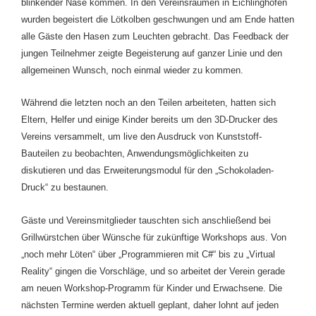
blinkender Nase kommen. In den Vereinsräumen in Eichlinghofen
wurden begeistert die Lötkolben geschwungen und am Ende hatten
alle Gäste den Hasen zum Leuchten gebracht. Das Feedback der
jungen Teilnehmer zeigte Begeisterung auf ganzer Linie und den
allgemeinen Wunsch, noch einmal wieder zu kommen.
Während die letzten noch an den Teilen arbeiteten, hatten sich
Eltern, Helfer und einige Kinder bereits um den 3D-Drucker des
Vereins versammelt, um live den Ausdruck von Kunststoff-
Bauteilen zu beobachten, Anwendungsmöglichkeiten zu
diskutieren und das Erweiterungsmodul für den „Schokoladen-
Druck“ zu bestaunen.
Gäste und Vereinsmitglieder
tauschten sich anschließend bei
Grillwürstchen über
Wünsche
für zukünftige Workshops aus. Von
„noch mehr Löten“ über „Programmieren mit C#“ bis zu „Virtual
Reality“ gingen die
Vorschläge
, und so arbeitet der Verein gerade
am neuen Workshop-Programm für Kinder und Erwachsene. Die
nächsten Termine werden
aktuell
geplant, daher lohnt auf jeden