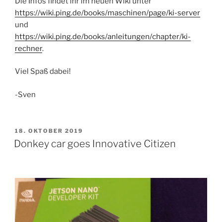
Die Infos findet ihr im neuen Wiki unter
https://wiki.ping.de/books/maschinen/page/ki-server
und
https://wiki.ping.de/books/anleitungen/chapter/ki-
rechner
.
Viel Spaß dabei!
-Sven
VERÖFFENTLICHT
18. OKTOBER 2019
AM
Donkey car goes Innovative Citizen