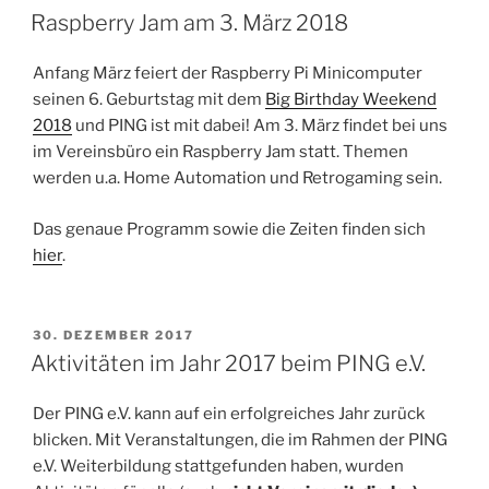
AM
Raspberry Jam am 3. März 2018
Anfang März feiert der Raspberry Pi Minicomputer
seinen 6. Geburtstag mit dem
Big Birthday Weekend
2018
und PING ist mit dabei! Am 3. März findet bei uns
im Vereinsbüro ein Raspberry Jam statt. Themen
werden u.a. Home Automation und Retrogaming sein.
Das genaue Programm sowie die Zeiten finden sich
hier
.
VERÖFFENTLICHT
30. DEZEMBER 2017
AM
Aktivitäten im Jahr 2017 beim PING e.V.
Der PING e.V. kann auf ein erfolgreiches Jahr zurück
blicken. Mit Veranstaltungen, die im Rahmen der PING
e.V. Weiterbildung stattgefunden haben, wurden