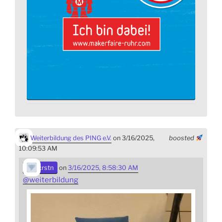
Weiterbildung des PING e.V.
on 3/16/2025,
boosted
10:09:53 AM
crstn
on
3/16/2025, 8:58:30 AM
@
weiterbildung