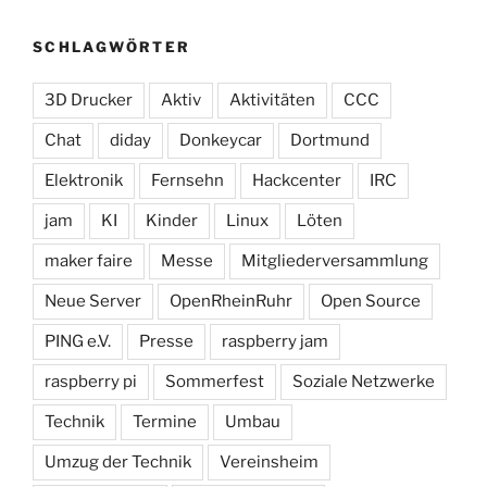
SCHLAGWÖRTER
3D Drucker
Aktiv
Aktivitäten
CCC
Chat
diday
Donkeycar
Dortmund
Elektronik
Fernsehn
Hackcenter
IRC
jam
KI
Kinder
Linux
Löten
maker faire
Messe
Mitgliederversammlung
Neue Server
OpenRheinRuhr
Open Source
PING e.V.
Presse
raspberry jam
raspberry pi
Sommerfest
Soziale Netzwerke
Technik
Termine
Umbau
Umzug der Technik
Vereinsheim