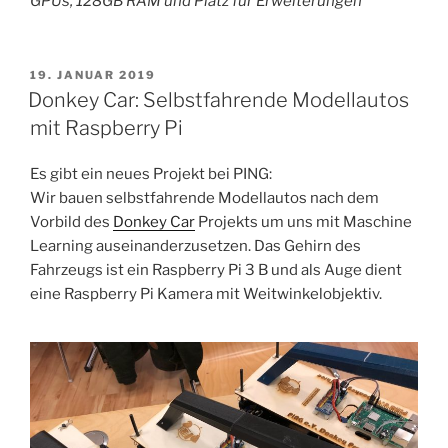
GPUs, 128GB RAM und Platz für Erweiterungen
VERÖFFENTLICHT
19. JANUAR 2019
AM
Donkey Car: Selbstfahrende Modellautos
mit Raspberry Pi
Es gibt ein neues Projekt bei PING:
Wir bauen selbstfahrende Modellautos nach dem
Vorbild des
Donkey Car
Projekts um uns mit Maschine
Learning auseinanderzusetzen. Das Gehirn des
Fahrzeugs ist ein Raspberry Pi 3 B und als Auge dient
eine Raspberry Pi Kamera mit Weitwinkelobjektiv.