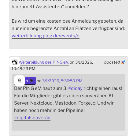
hin zum KI-Assistenten" anmelden?
Es wird um eine kostenlose Anmeldung gebeten, da
nur eine begrenzte Anzahl an Plätzen verfügbar sind:
weiterbildung.ping.de/events/d
Weiterbildung des PING e.V.
on 3/1/2026,
boosted
10:48:23 PM
sn
on
3/1/2026, 5:36:50 PM
Der PING e.V. haut zum 3.
#
diday
richtig einen raus!
Für die Mitglieder gibt es einen souveränen KI-
Server, Nextcloud, Mastodon, ForgeJo. Und wir
haben noch mehr in der Pipeline!
#
digitalsouverän