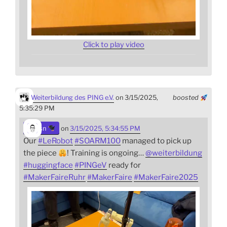
Click to play video
Weiterbildung des PING e.V.
on 3/15/2025,
boosted
5:35:29 PM
sn
on
3/15/2025, 5:34:55 PM
Our
#
LeRobot
#
SOARM100
managed to pick up
the piece
! Training is ongoing…
@
weiterbildung
#
huggingface
#
PINGeV
ready for
#
MakerFaireRuhr
#
MakerFaire
#
MakerFaire2025