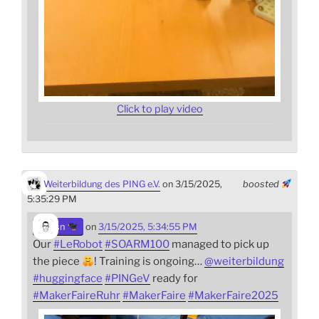
Click to play video
Weiterbildung des PING e.V.
on 3/15/2025,
boosted
5:35:29 PM
sn
on
3/15/2025, 5:34:55 PM
Our
#
LeRobot
#
SOARM100
managed to pick up
the piece
! Training is ongoing…
@
weiterbildung
#
huggingface
#
PINGeV
ready for
#
MakerFaireRuhr
#
MakerFaire
#
MakerFaire2025