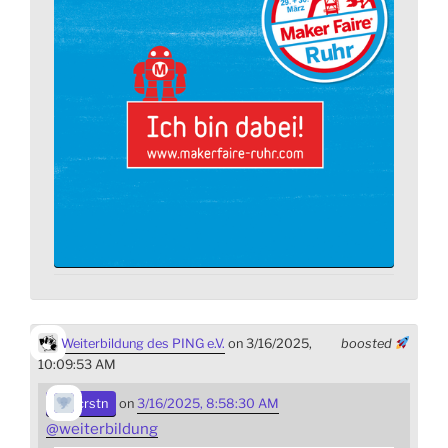
Weiterbildung des PING e.V.
on 3/16/2025,
boosted
10:09:53 AM
crstn
on
3/16/2025, 8:58:30 AM
@
weiterbildung