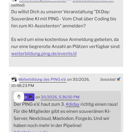
(edited)
Du willst Dich zu unserer Veranstaltung "DI.Day:
Souveräne KI mit PING - Vom Chat über Coding bis
hin zum KI-Assistenten" anmelden?
Es wird um eine kostenlose Anmeldung gebeten, da
nur eine begrenzte Anzahl an Plätzen verfügbar sind:
weiterbildung.ping.de/events/d
Weiterbildung des PING e.V.
on 3/1/2026,
boosted
10:48:23 PM
sn
on
3/1/2026, 5:36:50 PM
Der PING e.V. haut zum 3.
#
diday
richtig einen raus!
Für die Mitglieder gibt es einen souveränen KI-
Server, Nextcloud, Mastodon, ForgeJo. Und wir
haben noch mehr in der Pipeline!