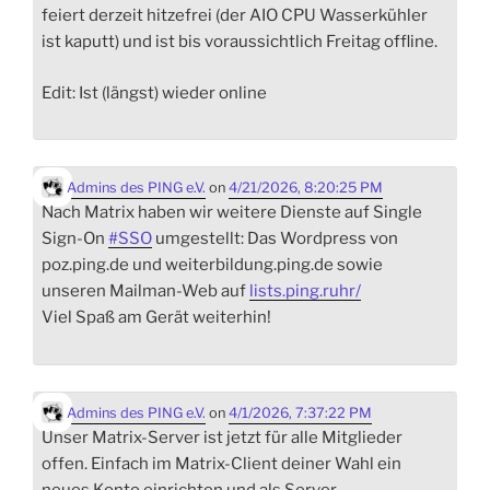
feiert derzeit hitzefrei (der AIO CPU Wasserkühler
ist kaputt) und ist bis voraussichtlich Freitag offline.
Edit: Ist (längst) wieder online
Admins des PING e.V.
on
4/21/2026, 8:20:25 PM
Nach Matrix haben wir weitere Dienste auf Single
Sign-On
#
SSO
umgestellt: Das Wordpress von
poz.ping.de und weiterbildung.ping.de sowie
unseren Mailman-Web auf
lists.ping.ruhr/
Viel Spaß am Gerät weiterhin!
Admins des PING e.V.
on
4/1/2026, 7:37:22 PM
Unser Matrix-Server ist jetzt für alle Mitglieder
offen. Einfach im Matrix-Client deiner Wahl ein
neues Konto einrichten und als Server