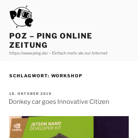
Zum
Inhalt
springen
POZ – PING ONLINE
ZEITUNG
https://www.ping.de/ – Einfach mehr als nur Internet
SCHLAGWORT:
WORKSHOP
VERÖFFENTLICHT
18. OKTOBER 2019
AM
Donkey car goes Innovative Citizen