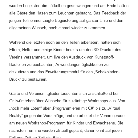
wurden begeistert die Lötkolben geschwungen und am Ende hatten
alle Gäste den Hasen zum Leuchten gebracht. Das Feedback der
jungen Teilnehmer zeigte Begeisterung auf ganzer Linie und den
allgemeinen Wunsch, noch einmal wieder zu kommen.
Während die letzten noch an den Teilen arbeiteten, hatten sich
Eltern, Helfer und einige Kinder bereits um den 3D-Drucker des
Vereins versammelt, um live den Ausdruck von Kunststoff-
Bauteilen zu beobachten, Anwendungsmöglichkeiten zu
diskutieren und das Erweiterungsmodul für den „Schokoladen-
Druck“ zu bestaunen.
Gäste und Vereinsmitglieder
tauschten sich anschließend bei
Grillwürstchen über
Wünsche
für zukünftige Workshops aus. Von
„noch mehr Löten“ über „Programmieren mit C#“ bis zu „Virtual
Reality“ gingen die
Vorschläge
, und so arbeitet der Verein gerade
am neuen Workshop-Programm für Kinder und Erwachsene. Die
nächsten Termine werden
aktuell
geplant, daher lohnt auf jeden
Fall von Zeit zu Zeit ein Blick