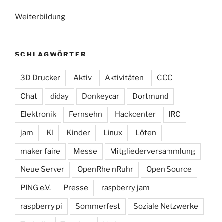
Weiterbildung
SCHLAGWÖRTER
3D Drucker
Aktiv
Aktivitäten
CCC
Chat
diday
Donkeycar
Dortmund
Elektronik
Fernsehn
Hackcenter
IRC
jam
KI
Kinder
Linux
Löten
maker faire
Messe
Mitgliederversammlung
Neue Server
OpenRheinRuhr
Open Source
PING e.V.
Presse
raspberry jam
raspberry pi
Sommerfest
Soziale Netzwerke