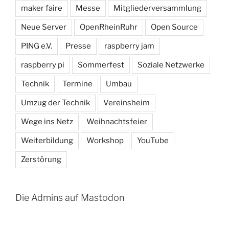
maker faire
Messe
Mitgliederversammlung
Neue Server
OpenRheinRuhr
Open Source
PING e.V.
Presse
raspberry jam
raspberry pi
Sommerfest
Soziale Netzwerke
Technik
Termine
Umbau
Umzug der Technik
Vereinsheim
Wege ins Netz
Weihnachtsfeier
Weiterbildung
Workshop
YouTube
Zerstörung
Die Admins auf Mastodon