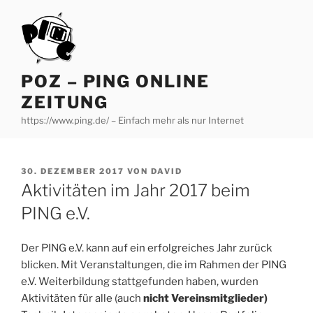
Zum
Inhalt
springen
POZ – PING ONLINE
ZEITUNG
https://www.ping.de/ – Einfach mehr als nur Internet
VERÖFFENTLICHT
30. DEZEMBER 2017
VON
DAVID
AM
Aktivitäten im Jahr 2017 beim
PING e.V.
Der PING e.V. kann auf ein erfolgreiches Jahr zurück
blicken. Mit Veranstaltungen, die im Rahmen der PING
e.V. Weiterbildung stattgefunden haben, wurden
Aktivitäten für alle (auch
nicht Vereinsmitglieder)