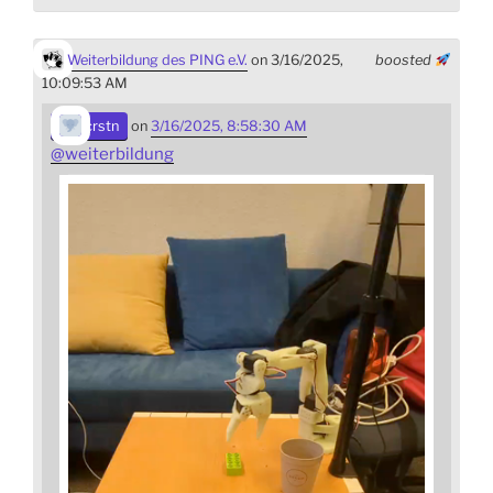
Weiterbildung des PING e.V.
on 3/16/2025,
boosted
10:09:53 AM
crstn
on
3/16/2025, 8:58:30 AM
@
weiterbildung