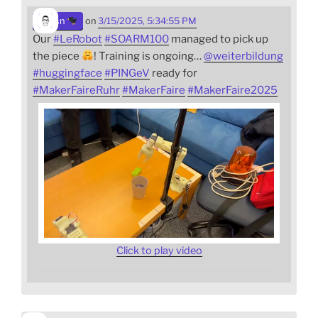
sn
on
3/15/2025, 5:34:55 PM
Our
#
LeRobot
#
SOARM100
managed to pick up
the piece
! Training is ongoing…
@
weiterbildung
#
huggingface
#
PINGeV
ready for
#
MakerFaireRuhr
#
MakerFaire
#
MakerFaire2025
Click to play video