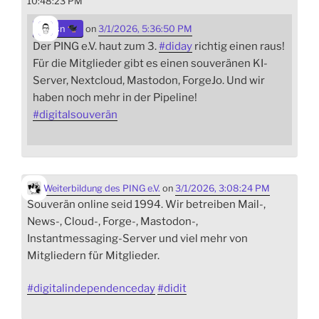
10:48:23 PM
sn
on
3/1/2026, 5:36:50 PM
Der PING e.V. haut zum 3.
#
diday
richtig einen raus!
Für die Mitglieder gibt es einen souveränen KI-
Server, Nextcloud, Mastodon, ForgeJo. Und wir
haben noch mehr in der Pipeline!
#
digitalsouverän
Weiterbildung des PING e.V.
on
3/1/2026, 3:08:24 PM
Souverän online seid 1994. Wir betreiben Mail-,
News-, Cloud-, Forge-, Mastodon-,
Instantmessaging-Server und viel mehr von
Mitgliedern für Mitglieder.
#
digitalindependenceday
#
didit