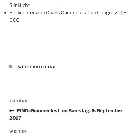
Blinklicht
Hackcenter zum Chaos Communication Congress des
CCC
KATEGORIEN
WEITERBILDUNG
Beitragsnavigation
Vorheriger
ZURÜCK
Beitrag
PING::Sommerfest am Samstag, 9. September
2017
Nächster
WEITER