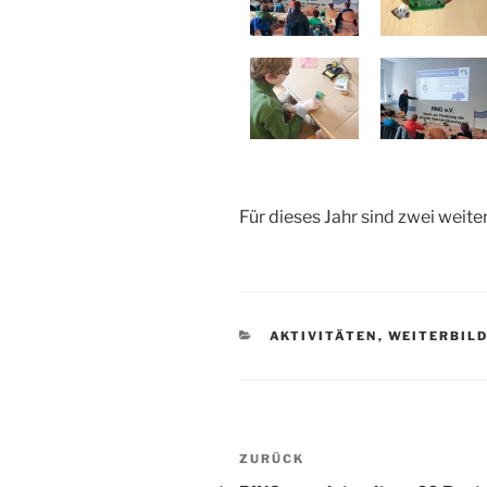
Für dieses Jahr sind zwei weit
KATEGORIEN
AKTIVITÄTEN
,
WEITERBIL
Beitragsnavigation
Vorheriger
ZURÜCK