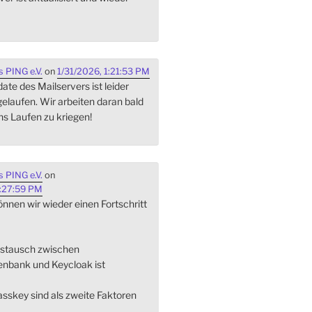
 PING e.V.
on
1/31/2026, 1:21:53 PM
te des Mailservers ist leider
gelaufen. Wir arbeiten daran bald
ns Laufen zu kriegen!
 PING e.V.
on
:27:59 PM
nnen wir wieder einen Fortschritt
ustausch zwischen
enbank und Keycloak ist
sskey sind als zweite Faktoren