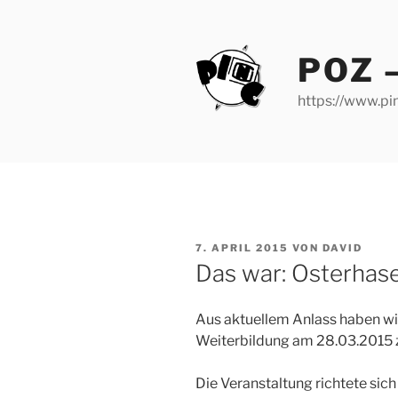
Zum
Inhalt
springen
POZ 
https://www.pin
VERÖFFENTLICHT
7. APRIL 2015
VON
DAVID
AM
Das war: Osterhas
Aus aktuellem Anlass haben wi
Weiterbildung am 28.03.2015 
Die Veranstaltung richtete sic