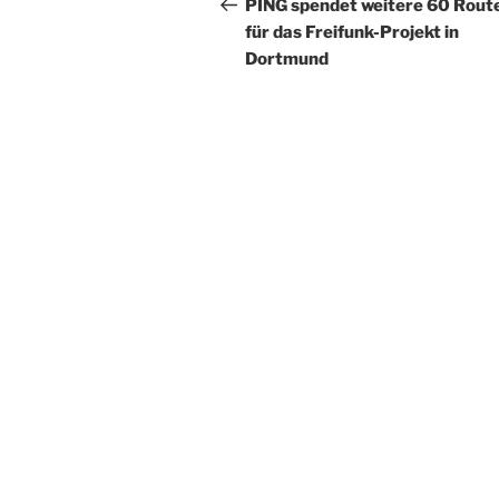
Beitrag
PING spendet weitere 60 Rout
für das Freifunk-Projekt in
Dortmund