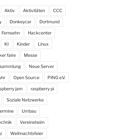
Aktiv
Aktivitäten
CCC
y
Donkeycar
Dortmund
Fernsehn
Hackcenter
KI
Kinder
Linux
er faire
Messe
ersammlung
Neue Server
uhr
Open Source
PING e.V.
spberry jam
raspberry pi
Soziale Netzwerke
ermine
Umbau
echnik
Vereinsheim
z
Weihnachtsfeier