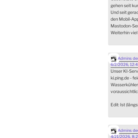
gehen seit ku
Und seit gera
den Mobil-App
Mastodon-Ser
Weiterhin vie
Admins des
6/2/2026, 12:
Unser KI-Serve
ki.ping.de - fe
Wasserkühler i
voraussichtlic
Edit: Ist (läng
Admins des
4/21/2026, 8: