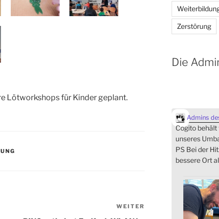
Weiterbildun
Zerstörung
Die Admi
ere Lötworkshops für Kinder geplant.
Admins des
Cogito behält
unseres Umbau
PS Bei der Hit
DUNG
bessere Ort al
WEITER
Nächster