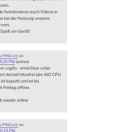
rzem.
de funktionieren auch Videos in
s bei der Nutzung unseres
vers.
l Spaß am Gerät!
 PING e.V.
on
45:26 PM
(edited)
r cogito - erreichbar unter
iert derzeit hitzefrei (der AIO CPU
st kaputt) und ist bis
h Freitag offline.
st) wieder online
 PING e.V.
on
20:25 PM