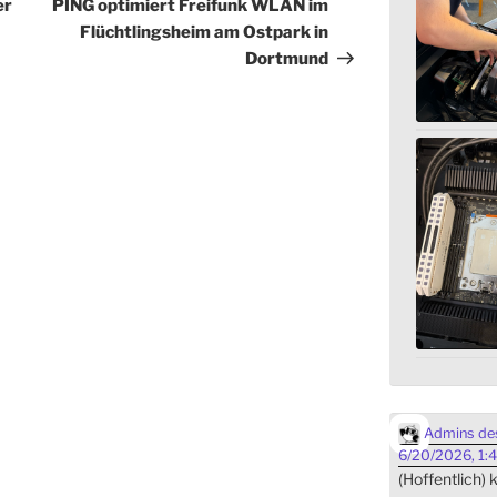
Beitrag
er
PING optimiert Freifunk WLAN im
Flüchtlingsheim am Ostpark in
Dortmund
Admins des
6/20/2026, 1:
(Hoffentlich)