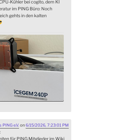
PU-Kühler bei cogito, dem KI
eratur im PING Büro: Noch
ich gehts in den kalten
 PING e.V.
on
6/15/2026, 7:23:01 PM
:
iten für PING Mitglieder im Wiki