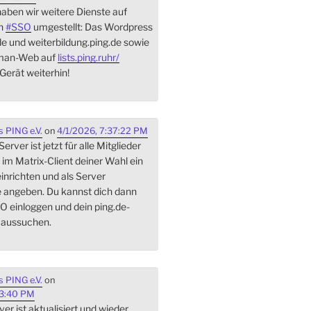
aben wir weitere Dienste auf
On
#
SSO
umgestellt: Das Wordpress
de und weiterbildung.ping.de sowie
lman-Web auf
lists.ping.ruhr/
Gerät weiterhin!
 PING e.V.
on
4/1/2026, 7:37:22 PM
rver ist jetzt für alle Mitglieder
 im Matrix-Client deiner Wahl ein
inrichten und als Server
e angeben. Du kannst dich dann
O einloggen und dein ping.de-
 aussuchen.
 PING e.V.
on
03:40 PM
er ist aktualisiert und wieder