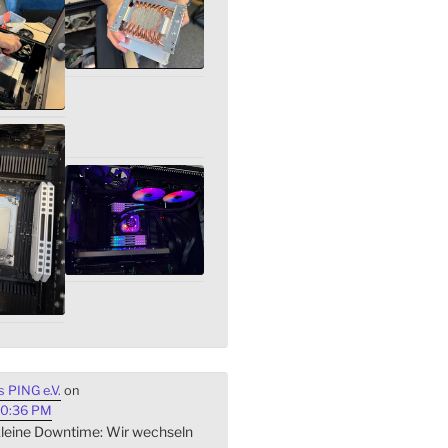
 PING e.V.
on
40:36 PM
 kleine Downtime: Wir wechseln