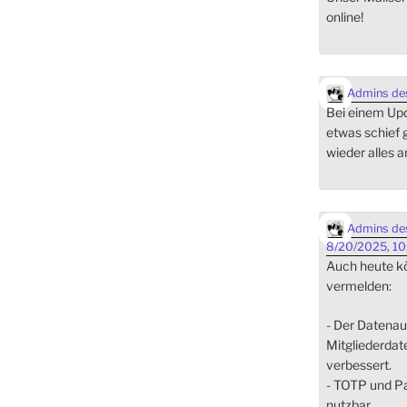
online!
Admins des
Bei einem Upda
etwas schief 
wieder alles a
Admins des
8/20/2025, 10
Auch heute kö
vermelden:
- Der Datena
Mitgliederdat
verbessert.
- TOTP und Pa
nutzbar.