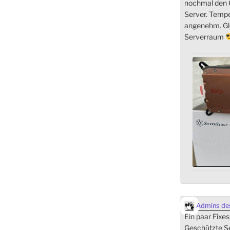
nochmal den C
Server. Temp
angenehm. Gle
Serverraum
Admins des
Ein paar Fixes
Geschützte Se