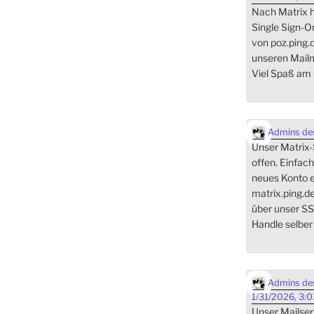
Nach Matrix h
Single Sign-
von poz.ping.
unseren Mai
Viel Spaß am 
Admins des
Unser Matrix-Se
offen. Einfach
neues Konto e
matrix.ping.d
über unser SS
Handle selber
Admins des
1/31/2026, 3:
Unser Mailserv