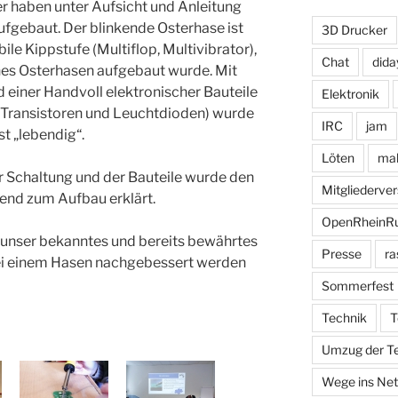
er haben unter Aufsicht und Anleitung
ufgebaut. Der blinkende Osterhase ist
3D Drucker
ile Kippstufe (Multiflop, Multivibrator),
Chat
dida
eines Osterhasen aufgebaut wurde. Mit
 einer Handvoll elektronischer Bauteile
Elektronik
 Transistoren und Leuchtdioden) wurde
IRC
jam
t „lebendig“.
Löten
mak
r Schaltung und der Bauteile wurde den
Mitgliederv
end zum Aufbau erklärt.
OpenRheinR
unser bekanntes und bereits bewährtes
Presse
ra
bei einem Hasen nachgebessert werden
Sommerfest
Technik
T
Umzug der T
Wege ins Net