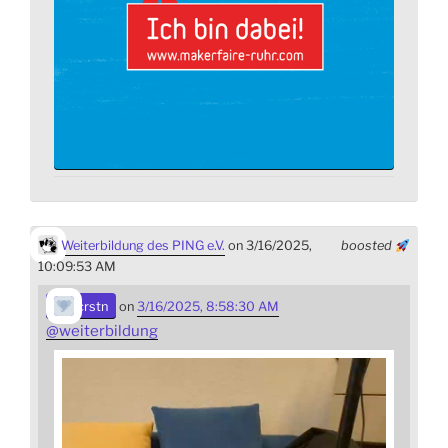
Weiterbildung des PING e.V.
on 3/16/2025,
boosted
10:09:53 AM
crstn
on
3/16/2025, 8:58:30 AM
@
weiterbildung