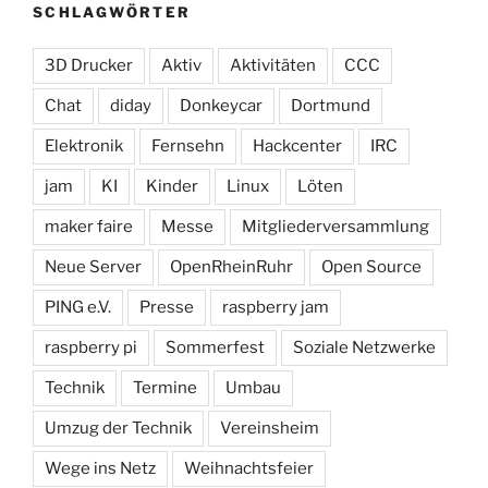
SCHLAGWÖRTER
3D Drucker
Aktiv
Aktivitäten
CCC
Chat
diday
Donkeycar
Dortmund
Elektronik
Fernsehn
Hackcenter
IRC
jam
KI
Kinder
Linux
Löten
maker faire
Messe
Mitgliederversammlung
Neue Server
OpenRheinRuhr
Open Source
PING e.V.
Presse
raspberry jam
raspberry pi
Sommerfest
Soziale Netzwerke
Technik
Termine
Umbau
Umzug der Technik
Vereinsheim
Wege ins Netz
Weihnachtsfeier