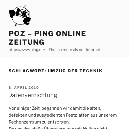
Zum
Inhalt
springen
POZ – PING ONLINE
ZEITUNG
https://www.ping.de/ – Einfach mehr als nur Internet
SCHLAGWORT:
UMZUG DER TECHNIK
VERÖFFENTLICHT
8. APRIL 2010
AM
Datenvernichtung
Vor einiger Zeit begannen wir damit die alten,
defekten und ausgedienten Festplatten aus unserem
Rechenzentrum zu entsorgen.
Da uns das bloße Überschreiben mit Nullen nicht