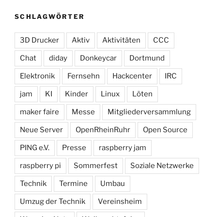
SCHLAGWÖRTER
3D Drucker
Aktiv
Aktivitäten
CCC
Chat
diday
Donkeycar
Dortmund
Elektronik
Fernsehn
Hackcenter
IRC
jam
KI
Kinder
Linux
Löten
maker faire
Messe
Mitgliederversammlung
Neue Server
OpenRheinRuhr
Open Source
PING e.V.
Presse
raspberry jam
raspberry pi
Sommerfest
Soziale Netzwerke
Technik
Termine
Umbau
Umzug der Technik
Vereinsheim