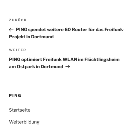
Beitragsnavigation
Vorheriger
ZURÜCK
Beitrag
PING spendet weitere 60 Router für das Freifunk-
Projekt in Dortmund
Nächster
WEITER
Beitrag
PING optimiert Freifunk WLAN im Flüchtlingsheim
am Ostpark in Dortmund
PING
Startseite
Weiterbildung