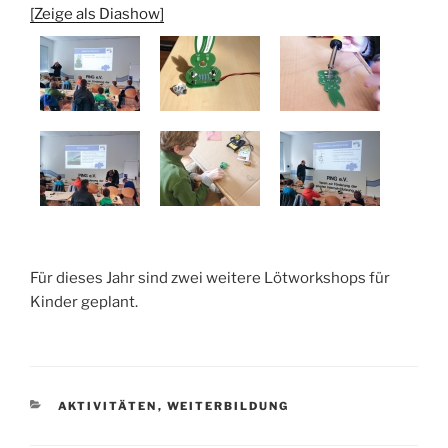
[Zeige als Diashow]
Für dieses Jahr sind zwei weitere Lötworkshops für
Kinder geplant.
KATEGORIEN
AKTIVITÄTEN
,
WEITERBILDUNG