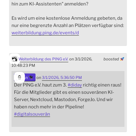
hin zum KI-Assistenten" anmelden?
Es wird um eine kostenlose Anmeldung gebeten, da
nur eine begrenzte Anzahl an Plätzen verfügbar sind:
weiterbildung.ping.de/events/d
Weiterbildung des PING e.V.
on 3/1/2026,
boosted
10:48:23 PM
sn
on
3/1/2026, 5:36:50 PM
Der PING e.V. haut zum 3.
#
diday
richtig einen raus!
Für die Mitglieder gibt es einen souveränen KI-
Server, Nextcloud, Mastodon, ForgeJo. Und wir
haben noch mehr in der Pipeline!
#
digitalsouverän