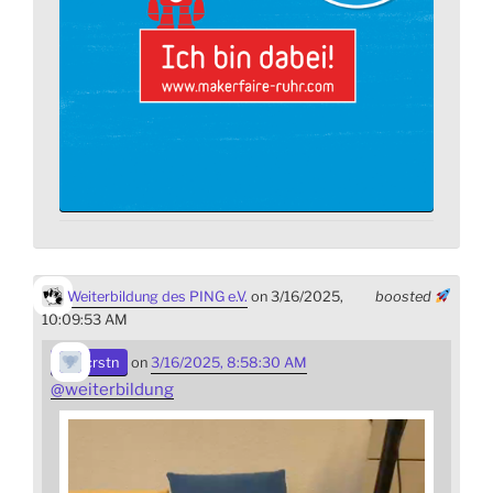
Weiterbildung des PING e.V.
on 3/16/2025,
boosted
10:09:53 AM
crstn
on
3/16/2025, 8:58:30 AM
@
weiterbildung