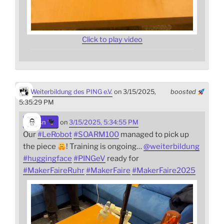
Click to play video
Weiterbildung des PING e.V.
on 3/15/2025,
boosted
5:35:29 PM
sn
on
3/15/2025, 5:34:55 PM
Our
#
LeRobot
#
SOARM100
managed to pick up
the piece
! Training is ongoing…
@
weiterbildung
#
huggingface
#
PINGeV
ready for
#
MakerFaireRuhr
#
MakerFaire
#
MakerFaire2025