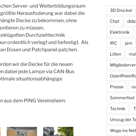
ischen Server- und Weiterbildungsraum
3D Drucker
 größte Herausfoderung war dabei die
ehängte Decke zu bekommen, ohne
Chat
dida
ontieren zu müssen.
Elektronik
geklügelten Durchziehtechnik
n ordentlich verlegt und befestigt. Als
IRC
jam
 an Dosen und Patchpanel patchen.
Löten
mak
erden wir die Decke für die neuen
Mitgliederv
en dabei jede Lampe via CAN-Bus
OpenRheinR
ptimale situationsabhängige
Presse
ra
Sommerfest
en aus dem PING Vereinsheim:
Technik
T
Umzug der T
Wege ins Net