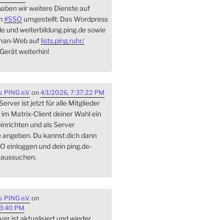
aben wir weitere Dienste auf
On
#
SSO
umgestellt: Das Wordpress
de und weiterbildung.ping.de sowie
lman-Web auf
lists.ping.ruhr/
Gerät weiterhin!
 PING e.V.
on
4/1/2026, 7:37:22 PM
rver ist jetzt für alle Mitglieder
 im Matrix-Client deiner Wahl ein
inrichten und als Server
e angeben. Du kannst dich dann
O einloggen und dein ping.de-
 aussuchen.
 PING e.V.
on
03:40 PM
er ist aktualisiert und wieder