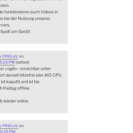
rzem.
de funktionieren auch Videos in
s bei der Nutzung unseres
vers.
l Spaß am Gerät!
 PING e.V.
on
45:26 PM
(edited)
r cogito - erreichbar unter
iert derzeit hitzefrei (der AIO CPU
st kaputt) und ist bis
h Freitag offline.
st) wieder online
 PING e.V.
on
20:25 PM