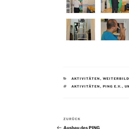
KATEGORIEN
AKTIVITÄTEN
,
WEITERBIL
SCHLAGWÖRTER
AKTIVITÄTEN
,
PING E.V.
,
U
Beitragsnavigation
Vorheriger
ZURÜCK
Beitrag
Ausbau des PING