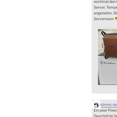
nochmal den C
Server. Temp
angenehm. Gle
Serverraum
Admins des
Ein paar Fixes
Geschützte Se