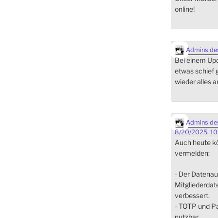
online!
Admins des
Bei einem Upda
etwas schief 
wieder alles a
Admins des
8/20/2025, 10
Auch heute kö
vermelden:
- Der Datena
Mitgliederdat
verbessert.
- TOTP und Pa
nutzbar.