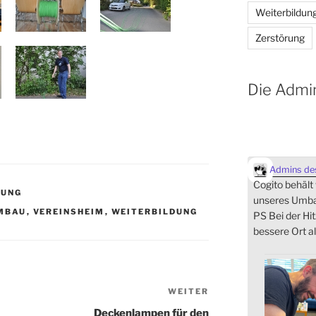
Weiterbildun
Zerstörung
Die Admi
Admins des
Cogito behält
DUNG
unseres Umbau
MBAU
,
VEREINSHEIM
,
WEITERBILDUNG
PS Bei der Hit
bessere Ort al
WEITER
Nächster
Beitrag
Deckenlampen für den