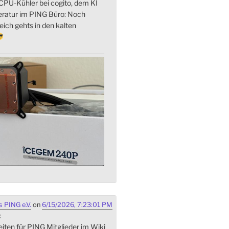
PU-Kühler bei cogito, dem KI
eratur im PING Büro: Noch
ich gehts in den kalten
 PING e.V.
on
6/15/2026, 7:23:01 PM
:
iten für PING Mitglieder im Wiki