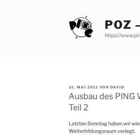
Zum
Inhalt
springen
POZ 
https://www.pin
VERÖFFENTLICHT
31. MAI 2011
VON
DAVID
AM
Ausbau des PING 
Teil 2
Letzten Sonntag haben wir wi
Weiterbildungsraum verlegt.