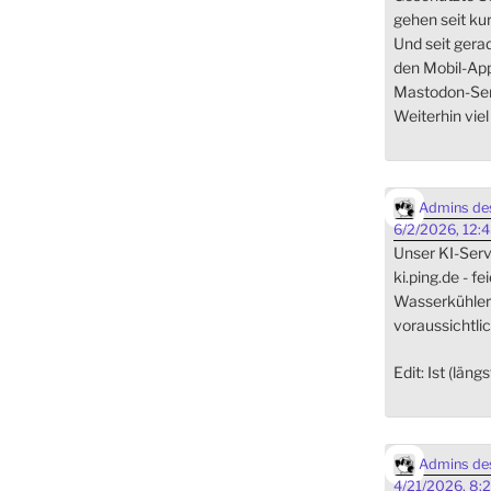
gehen seit ku
Und seit gera
den Mobil-App
Mastodon-Ser
Weiterhin vie
Admins des
6/2/2026, 12:
Unser KI-Serve
ki.ping.de - fe
Wasserkühler i
voraussichtlic
Edit: Ist (läng
Admins des
4/21/2026, 8: