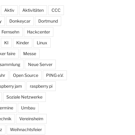
Aktiv
Aktivitäten
CCC
y
Donkeycar
Dortmund
Fernsehn
Hackcenter
KI
Kinder
Linux
er faire
Messe
ersammlung
Neue Server
uhr
Open Source
PING e.V.
spberry jam
raspberry pi
Soziale Netzwerke
ermine
Umbau
echnik
Vereinsheim
z
Weihnachtsfeier