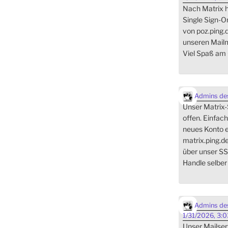
Nach Matrix h
Single Sign-
von poz.ping.
unseren Mai
Viel Spaß am 
Admins des
Unser Matrix-Se
offen. Einfach
neues Konto e
matrix.ping.d
über unser SS
Handle selber
Admins des
1/31/2026, 3:
Unser Mailserv