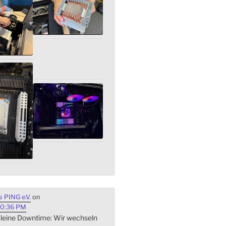
 PING e.V.
on
40:36 PM
 kleine Downtime: Wir wechseln