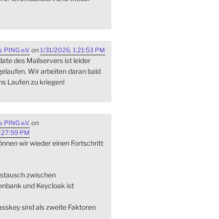
 PING e.V.
on
1/31/2026, 1:21:53 PM
te des Mailservers ist leider
gelaufen. Wir arbeiten daran bald
ns Laufen zu kriegen!
 PING e.V.
on
:27:59 PM
nnen wir wieder einen Fortschritt
ustausch zwischen
enbank und Keycloak ist
sskey sind als zweite Faktoren