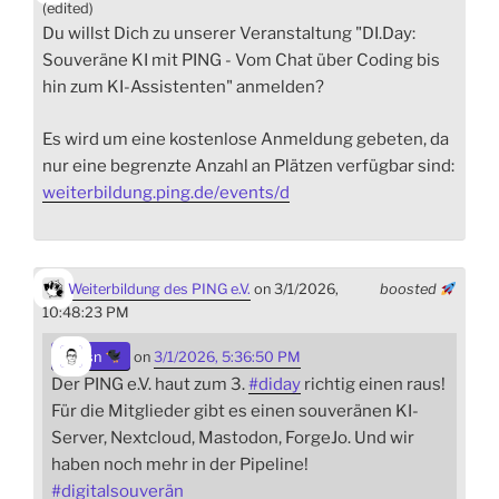
(edited)
Du willst Dich zu unserer Veranstaltung "DI.Day:
Souveräne KI mit PING - Vom Chat über Coding bis
hin zum KI-Assistenten" anmelden?
Es wird um eine kostenlose Anmeldung gebeten, da
nur eine begrenzte Anzahl an Plätzen verfügbar sind:
weiterbildung.ping.de/events/d
Weiterbildung des PING e.V.
on 3/1/2026,
boosted
10:48:23 PM
sn
on
3/1/2026, 5:36:50 PM
Der PING e.V. haut zum 3.
#
diday
richtig einen raus!
Für die Mitglieder gibt es einen souveränen KI-
Server, Nextcloud, Mastodon, ForgeJo. Und wir
haben noch mehr in der Pipeline!
#
digitalsouverän