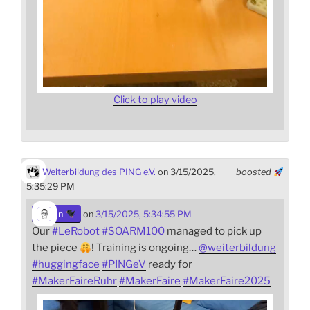
Click to play video
Weiterbildung des PING e.V.
on 3/15/2025,
boosted
5:35:29 PM
sn
on
3/15/2025, 5:34:55 PM
Our
#
LeRobot
#
SOARM100
managed to pick up
the piece
! Training is ongoing…
@
weiterbildung
#
huggingface
#
PINGeV
ready for
#
MakerFaireRuhr
#
MakerFaire
#
MakerFaire2025