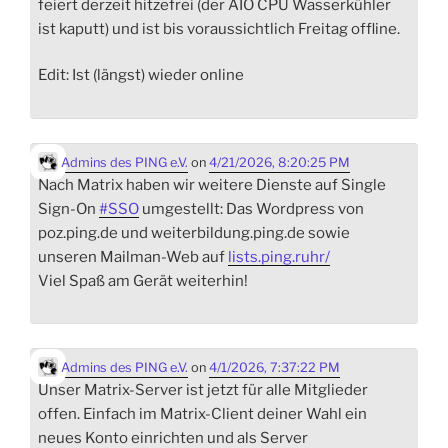
feiert derzeit hitzefrei (der AIO CPU Wasserkühler
ist kaputt) und ist bis voraussichtlich Freitag offline.
Edit: Ist (längst) wieder online
Admins des PING e.V.
on
4/21/2026, 8:20:25 PM
Nach Matrix haben wir weitere Dienste auf Single
Sign-On
#
SSO
umgestellt: Das Wordpress von
poz.ping.de und weiterbildung.ping.de sowie
unseren Mailman-Web auf
lists.ping.ruhr/
Viel Spaß am Gerät weiterhin!
Admins des PING e.V.
on
4/1/2026, 7:37:22 PM
Unser Matrix-Server ist jetzt für alle Mitglieder
offen. Einfach im Matrix-Client deiner Wahl ein
neues Konto einrichten und als Server