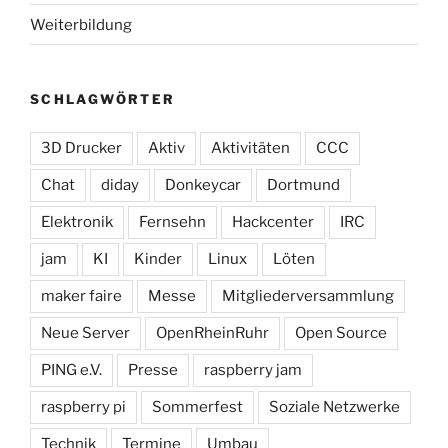
Weiterbildung
SCHLAGWÖRTER
3D Drucker
Aktiv
Aktivitäten
CCC
Chat
diday
Donkeycar
Dortmund
Elektronik
Fernsehn
Hackcenter
IRC
jam
KI
Kinder
Linux
Löten
maker faire
Messe
Mitgliederversammlung
Neue Server
OpenRheinRuhr
Open Source
PING e.V.
Presse
raspberry jam
raspberry pi
Sommerfest
Soziale Netzwerke
Technik
Termine
Umbau