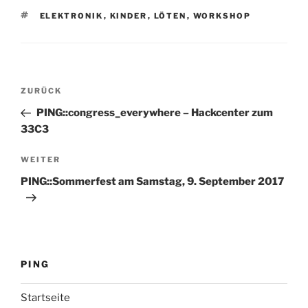
SCHLAGWÖRTER
ELEKTRONIK
,
KINDER
,
LÖTEN
,
WORKSHOP
Beitragsnavigation
Vorheriger
ZURÜCK
Beitrag
PING::congress_everywhere – Hackcenter zum
33C3
Nächster
WEITER
Beitrag
PING::Sommerfest am Samstag, 9. September 2017
PING
Startseite