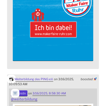
Weiterbildung des PING e.V.
on 3/16/2025,
boosted
10:09:53 AM
crstn
on
3/16/2025, 8:58:30 AM
@
weiterbildung