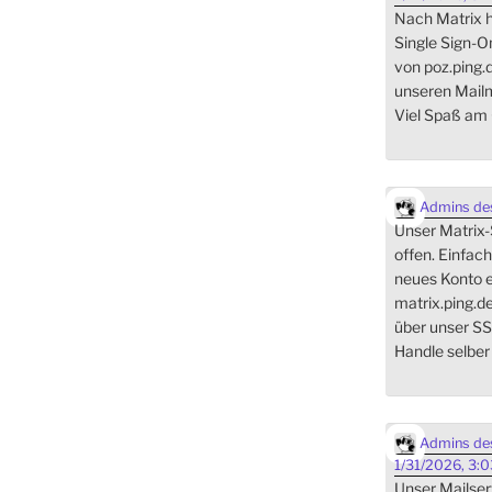
Nach Matrix h
Single Sign-
von poz.ping.
unseren Mai
Viel Spaß am 
Admins des
Unser Matrix-Se
offen. Einfach
neues Konto e
matrix.ping.d
über unser SS
Handle selber
Admins des
1/31/2026, 3:
Unser Mailserv