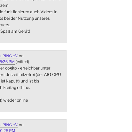
rzem.
de funktionieren auch Videos in
s bei der Nutzung unseres
vers.
l Spaß am Gerät!
 PING e.V.
on
45:26 PM
(edited)
r cogito - erreichbar unter
iert derzeit hitzefrei (der AIO CPU
st kaputt) und ist bis
h Freitag offline.
st) wieder online
 PING e.V.
on
20:25 PM