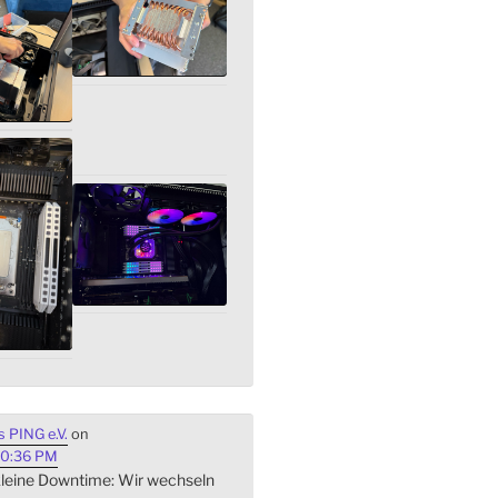
 PING e.V.
on
40:36 PM
 kleine Downtime: Wir wechseln