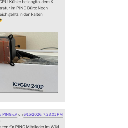
PU-Kühler bei cogito, dem KI
eratur im PING Büro: Noch
ich gehts in den kalten
 PING e.V.
on
6/15/2026, 7:23:01 PM
:
iten für PING Mitglieder im Wiki