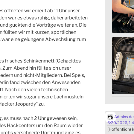
 öffneten wir erneut ab 11 Uhr unser
den war es etwas ruhig, daher arbeiteten
und guckten die Vorträge weiter an. Die
füllten wir mit kurzen, sportlichen
Das war eine gelungene Abwechslung zum
s frisches Schinkenmett (Gehacktes
. Zum Abend hin füllte sich unser
edern und nicht-Mitgliedern. Bei Speis,
Berlin fand zwischen den Anwesenden
t. Nach den vielen technischen
nierten wir sogar unsere Lachmuskeln
acker Jeopardy“ zu.
Admins des
g, es muss nach 2 Uhr gewesen sein,
6/20/2026, 1:
des Hackcenters um den Raum wieder
(Hoffentlich)
Durchs verschneite Dortmund ging es