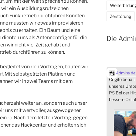
uf, um mit der Welt sprechen zu können.
Weiterbildun
 wir ein Ausbildungsrufzeichen
 auch Funkbetrieb durchführen konnten.
Zerstörung
nne mussten wir etwas improvisieren
ebnis zu erhalten. Ein Baum und eine
Die Admi
 dienten uns als Antennenträger für die
n wir nicht viel Zeit gehabt und
trieb durchführen zu können.
 begleitet von den Vorträgen, bauten wir
Admins des
f. Mit selbstgeätzten Platinen und
Cogito behält
gannen wir in zwei Teams mit dem
unseres Umbau
PS Bei der Hit
bessere Ort al
ucherzahl weiter an, sondern auch unser
ir uns mit wertvoller, ausgewogener
ein :-). Nach dem letzten Vortrag, gegen
sucher das Hackcenter und erholten sich