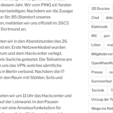
 diesem Jahr. Wir vom PING e.V. fanden
3D Drucker
aran beteiligen. Nachdem wir die Zusage
ge-Str. 85 (Standort unseres
Chat
dida
, meldeten wir uns offiziell im 26C3
Elektronik
r Dortmund an.
IRC
jam
ten wir in den Abendstunden des 26.
Löten
mak
d ein. Erste Netzwerkkabel wurden
rum und dem Hackcenter verlegt,
Mitgliederv
k-Switche getestet. Die Teilnahme am
OpenRheinR
 uns das VPN, welches sämtliche
in Berlin verband. Nachdem die IT-
Presse
ra
wir den Raum mit Stühlen, Sofa und
Sommerfest
Technik
T
eten wir um 11 Uhr das Hackcenter und
Umzug der T
auf der Leinwand. In den Pausen
 wir eine Amateurfunkstation für
Wege ins Net