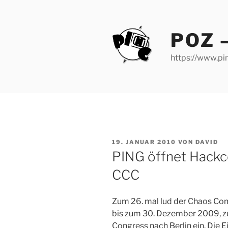
Zum
Inhalt
springen
POZ 
https://www.pin
VERÖFFENTLICHT
19. JANUAR 2010
VON
DAVID
AM
PING öffnet Hackc
CCC
Zum 26. mal lud der Chaos C
bis zum 30. Dezember 2009, 
Congress nach Berlin ein. Die 