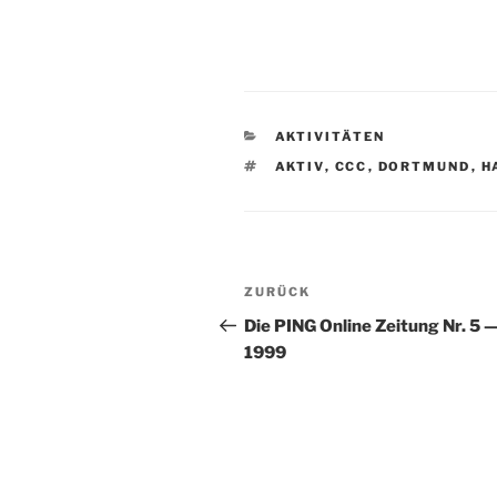
KATEGORIEN
AKTIVITÄTEN
SCHLAGWÖRTER
AKTIV
,
CCC
,
DORTMUND
,
H
Beitragsnavigation
Vorheriger
ZURÜCK
Beitrag
Die PING Online Zeitung Nr. 5 —
1999