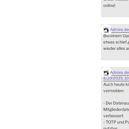
online!
Admins des
Bei einem Upda
etwas schief 
wieder alles a
Admins des
8/20/2025, 10
Auch heute kö
vermelden:
- Der Datena
Mitgliederdat
verbessert.
- TOTP und Pa
nutzbar.