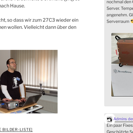
nochmal den C
nach Hause.
Server. Temp
angenehm. Gle
t, so dass wir zum 27C3 wieder ein
Serverraum
n wollen. Vielleicht dann über den
Admins des
Ein paar Fixes
E BILDER-LISTE]
Geschützte Se