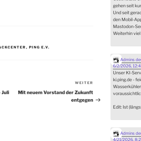
gehen seit ku
Und seit gera
den Mobil-App
Mastodon-Ser
Weiterhin vie
ACKCENTER
,
PING E.V.
Admins des
6/2/2026, 12:
Unser KI-Serve
ki.ping.de - fe
WEITER
Nächster
Wasserkühler i
Beitrag
 Juli
Mit neuem Vorstand der Zukunft
voraussichtlic
entgegen
Edit: Ist (läng
Admins des
4/21/2026, 8: