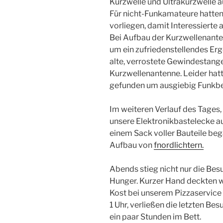
Kurzwelle und Ultrakurzwelle a
Für nicht-Funkamateure hatten
vorliegen, damit Interessierte
Bei Aufbau der Kurzwellenante
um ein zufriedenstellendes Erg
alte, verrostete Gewindestange
Kurzwellenantenne. Leider hatte
gefunden um ausgiebig Funkbe
Im weiteren Verlauf des Tages,
unsere Elektronikbastelecke au
einem Sack voller Bauteile be
Aufbau von
fnordlichtern.
Abends stieg nicht nur die Bes
Hunger. Kurzer Hand deckten w
Kost bei unserem Pizzaservice 
1 Uhr, verließen die letzten Be
ein paar Stunden im Bett.