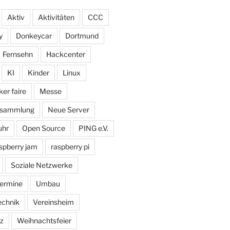
Aktiv
Aktivitäten
CCC
y
Donkeycar
Dortmund
Fernsehn
Hackcenter
KI
Kinder
Linux
er faire
Messe
ersammlung
Neue Server
uhr
Open Source
PING e.V.
spberry jam
raspberry pi
Soziale Netzwerke
ermine
Umbau
echnik
Vereinsheim
z
Weihnachtsfeier