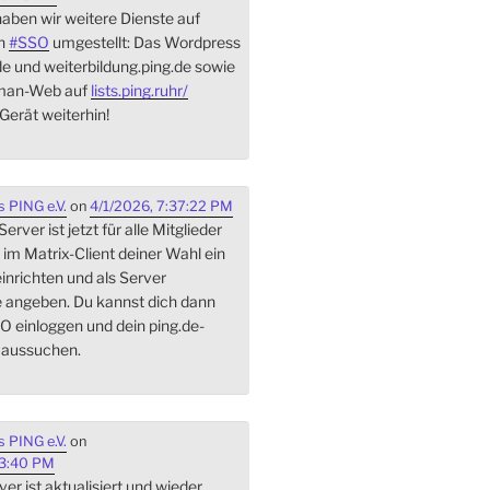
aben wir weitere Dienste auf
On
#
SSO
umgestellt: Das Wordpress
de und weiterbildung.ping.de sowie
lman-Web auf
lists.ping.ruhr/
Gerät weiterhin!
 PING e.V.
on
4/1/2026, 7:37:22 PM
rver ist jetzt für alle Mitglieder
 im Matrix-Client deiner Wahl ein
inrichten und als Server
e angeben. Du kannst dich dann
O einloggen und dein ping.de-
 aussuchen.
 PING e.V.
on
03:40 PM
er ist aktualisiert und wieder