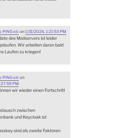
 PING e.V.
on
1/31/2026, 1:21:53 PM
te des Mailservers ist leider
gelaufen. Wir arbeiten daran bald
ns Laufen zu kriegen!
 PING e.V.
on
:27:59 PM
nnen wir wieder einen Fortschritt
ustausch zwischen
enbank und Keycloak ist
sskey sind als zweite Faktoren