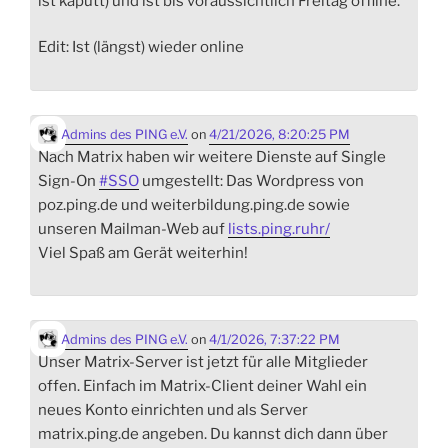
ist kaputt) und ist bis voraussichtlich Freitag offline.
Edit: Ist (längst) wieder online
Admins des PING e.V.
on
4/21/2026, 8:20:25 PM
Nach Matrix haben wir weitere Dienste auf Single
Sign-On
#
SSO
umgestellt: Das Wordpress von
poz.ping.de und weiterbildung.ping.de sowie
unseren Mailman-Web auf
lists.ping.ruhr/
Viel Spaß am Gerät weiterhin!
Admins des PING e.V.
on
4/1/2026, 7:37:22 PM
Unser Matrix-Server ist jetzt für alle Mitglieder
offen. Einfach im Matrix-Client deiner Wahl ein
neues Konto einrichten und als Server
matrix.ping.de angeben. Du kannst dich dann über