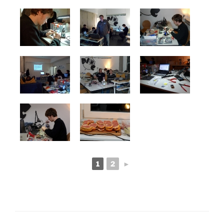
1
2
►