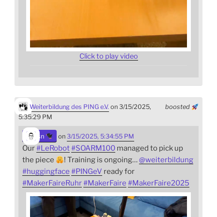
Click to play video
Weiterbildung des PING e.V.
on 3/15/2025,
boosted
5:35:29 PM
sn
on
3/15/2025, 5:34:55 PM
Our
#
LeRobot
#
SOARM100
managed to pick up
the piece
! Training is ongoing…
@
weiterbildung
#
huggingface
#
PINGeV
ready for
#
MakerFaireRuhr
#
MakerFaire
#
MakerFaire2025