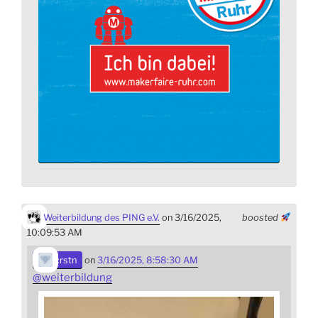
Weiterbildung des PING e.V.
on 3/16/2025,
boosted
10:09:53 AM
crstn
on
3/16/2025, 8:58:30 AM
@
weiterbildung