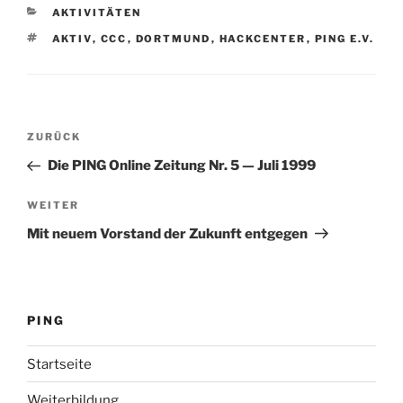
KATEGORIEN
AKTIVITÄTEN
SCHLAGWÖRTER
AKTIV
,
CCC
,
DORTMUND
,
HACKCENTER
,
PING E.V.
Beitragsnavigation
Vorheriger
ZURÜCK
Beitrag
Die PING Online Zeitung Nr. 5 — Juli 1999
Nächster
WEITER
Beitrag
Mit neuem Vorstand der Zukunft entgegen
PING
Startseite
Weiterbildung