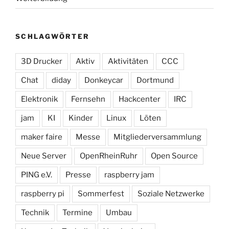
SCHLAGWÖRTER
3D Drucker
Aktiv
Aktivitäten
CCC
Chat
diday
Donkeycar
Dortmund
Elektronik
Fernsehn
Hackcenter
IRC
jam
KI
Kinder
Linux
Löten
maker faire
Messe
Mitgliederversammlung
Neue Server
OpenRheinRuhr
Open Source
PING e.V.
Presse
raspberry jam
raspberry pi
Sommerfest
Soziale Netzwerke
Technik
Termine
Umbau