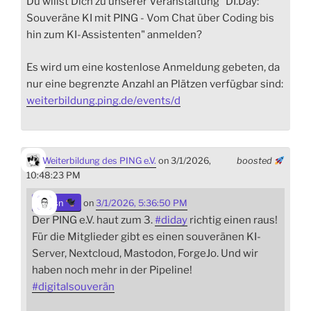
Du willst Dich zu unserer Veranstaltung "DI.Day:
Souveräne KI mit PING - Vom Chat über Coding bis
hin zum KI-Assistenten" anmelden?
Es wird um eine kostenlose Anmeldung gebeten, da
nur eine begrenzte Anzahl an Plätzen verfügbar sind:
weiterbildung.ping.de/events/d
Weiterbildung des PING e.V.
on 3/1/2026,
boosted
10:48:23 PM
sn
on
3/1/2026, 5:36:50 PM
Der PING e.V. haut zum 3.
#
diday
richtig einen raus!
Für die Mitglieder gibt es einen souveränen KI-
Server, Nextcloud, Mastodon, ForgeJo. Und wir
haben noch mehr in der Pipeline!
#
digitalsouverän