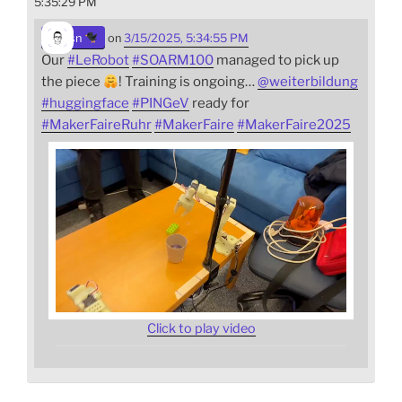
5:35:29 PM
sn
on
3/15/2025, 5:34:55 PM
Our
#
LeRobot
#
SOARM100
managed to pick up
the piece
! Training is ongoing…
@
weiterbildung
#
huggingface
#
PINGeV
ready for
#
MakerFaireRuhr
#
MakerFaire
#
MakerFaire2025
Click to play video