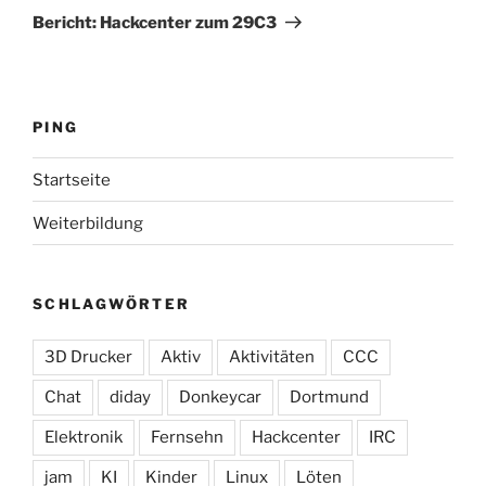
Beitrag
Bericht: Hackcenter zum 29C3
PING
Startseite
Weiterbildung
SCHLAGWÖRTER
3D Drucker
Aktiv
Aktivitäten
CCC
Chat
diday
Donkeycar
Dortmund
Elektronik
Fernsehn
Hackcenter
IRC
jam
KI
Kinder
Linux
Löten