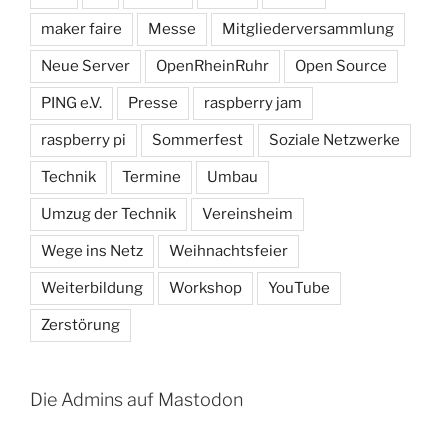
maker faire
Messe
Mitgliederversammlung
Neue Server
OpenRheinRuhr
Open Source
PING e.V.
Presse
raspberry jam
raspberry pi
Sommerfest
Soziale Netzwerke
Technik
Termine
Umbau
Umzug der Technik
Vereinsheim
Wege ins Netz
Weihnachtsfeier
Weiterbildung
Workshop
YouTube
Zerstörung
Die Admins auf Mastodon