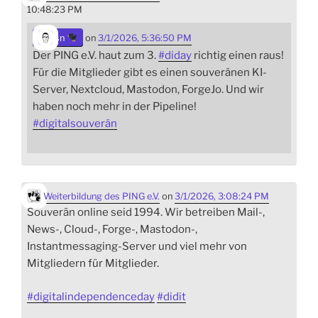
10:48:23 PM
sn
on
3/1/2026, 5:36:50 PM
Der PING e.V. haut zum 3.
#
diday
richtig einen raus!
Für die Mitglieder gibt es einen souveränen KI-
Server, Nextcloud, Mastodon, ForgeJo. Und wir
haben noch mehr in der Pipeline!
#
digitalsouverän
Weiterbildung des PING e.V.
on
3/1/2026, 3:08:24 PM
Souverän online seid 1994. Wir betreiben Mail-,
News-, Cloud-, Forge-, Mastodon-,
Instantmessaging-Server und viel mehr von
Mitgliedern für Mitglieder.
#
digitalindependenceday
#
didit