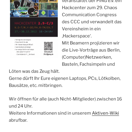
veranstaltet der PING e.V. ein
Hackcenter zum 29. Chaos
Communication Congress
des CCC und verwandelt das
Vereinsheim in ein
‚Hackerspace‘.
Mit Beamern projizieren wir
die Live-Vorträge aus Berlin,
(Computer)Netzwerken,
Basteln, Fachsimpeln und
Löten was das Zeug hält.
Gerne dürft Ihr Eure eigenen Laptops, PCs, Lötkolben,
Bausätze, etc. mitbringen.
Wir öffnen für alle (auch Nicht-Mitglieder) zwischen 16
und 24 Uhr.
Weitere Informationen sind in unserem
Aktiven-Wiki
abrufbar.