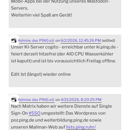
Mobil-Apps bei der Nutzung unseres Mastodon-
Servers.
Weiterhin viel Spaß am Gerät!
Admins des PING e.V.
on
6/2/2026, 12:45:26 PM
(edited)
Unser KI-Server cogito - erreichbar unter ki.ping.de -
feiert derzeit hitzefrei (der AIO CPU Wasserkühler
ist kaputt) und ist bis voraussichtlich Freitag offline.
Edit: Ist (längst) wieder online
Admins des PING e.V.
on
4/21/2026, 8:20:25 PM
Nach Matrix haben wir weitere Dienste auf Single
Sign-On
#
SSO
umgestellt: Das Wordpress von
poz.ping.de und weiterbildung.ping.de sowie
unseren Mailman-Web auf
lists.ping.ruhr/