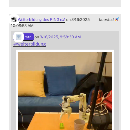
Weiterbildung des PING e.V.
on 3/16/2025,
boosted
10:09:53 AM
crstn
on
3/16/2025, 8:58:30 AM
@
weiterbildung