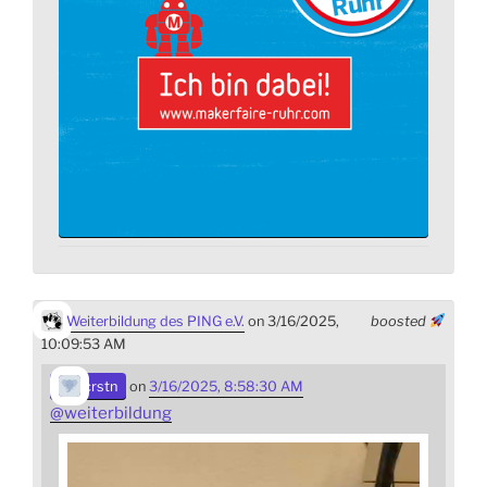
Weiterbildung des PING e.V.
on 3/16/2025,
boosted
10:09:53 AM
crstn
on
3/16/2025, 8:58:30 AM
@
weiterbildung