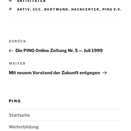
KATEGORIEN
AKTIVITÄTEN
SCHLAGWÖRTER
AKTIV
,
CCC
,
DORTMUND
,
HACKCENTER
,
PING E.V.
Beitragsnavigation
Vorheriger
ZURÜCK
Beitrag
Die PING Online Zeitung Nr. 5 — Juli 1999
Nächster
WEITER
Beitrag
Mit neuem Vorstand der Zukunft entgegen
PING
Startseite
Weiterbildung