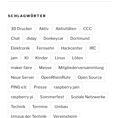
SCHLAGWÖRTER
3D Drucker
Aktiv
Aktivitäten
CCC
Chat
diday
Donkeycar
Dortmund
Elektronik
Fernsehn
Hackcenter
IRC
jam
KI
Kinder
Linux
Löten
maker faire
Messe
Mitgliederversammlung
Neue Server
OpenRheinRuhr
Open Source
PING e.V.
Presse
raspberry jam
raspberry pi
Sommerfest
Soziale Netzwerke
Technik
Termine
Umbau
Umzug der Technik
Vereinsheim