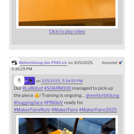
Click to play video
Weiterbildung des PING e.V.
on 3/15/2025,
boosted
5:35:29 PM
sn
on
3/15/2025, 5:34:55 PM
Our
#
LeRobot
#
SOARM100
managed to pick up
the piece
! Training is ongoing…
@
weiterbildung
#
huggingface
#
PINGeV
ready for
#
MakerFaireRuhr
#
MakerFaire
#
MakerFaire2025