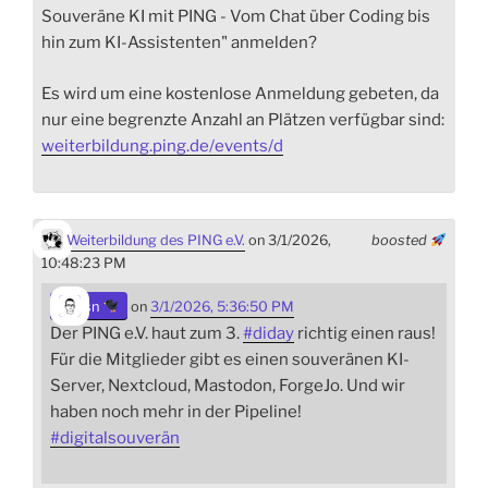
Souveräne KI mit PING - Vom Chat über Coding bis
hin zum KI-Assistenten" anmelden?
Es wird um eine kostenlose Anmeldung gebeten, da
nur eine begrenzte Anzahl an Plätzen verfügbar sind:
weiterbildung.ping.de/events/d
Weiterbildung des PING e.V.
on 3/1/2026,
boosted
10:48:23 PM
sn
on
3/1/2026, 5:36:50 PM
Der PING e.V. haut zum 3.
#
diday
richtig einen raus!
Für die Mitglieder gibt es einen souveränen KI-
Server, Nextcloud, Mastodon, ForgeJo. Und wir
haben noch mehr in der Pipeline!
#
digitalsouverän