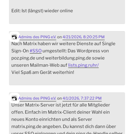
Edit: Ist (längst) wieder online
Admins des PING e.V.
on
4/21/2026, 8:20:25 PM
Nach Matrix haben wir weitere Dienste auf Single
Sign-On
#
SSO
umgestellt: Das Wordpress von
poz.ping.de und weiterbildung.ping.de sowie
unseren Mailman-Web auf
lists.ping.ruhr/
Viel Spaß am Gerät weiterhin!
Admins des PING e.V.
on
4/1/2026, 7:37:22 PM
Unser Matrix-Server ist jetzt für alle Mitglieder
offen. Einfach im Matrix-Client deiner Wahl ein
neues Konto einrichten und als Server
matrix.ping.de angeben. Du kannst dich dann über
unser SSO einloggen und dein ping.de-Handle selber