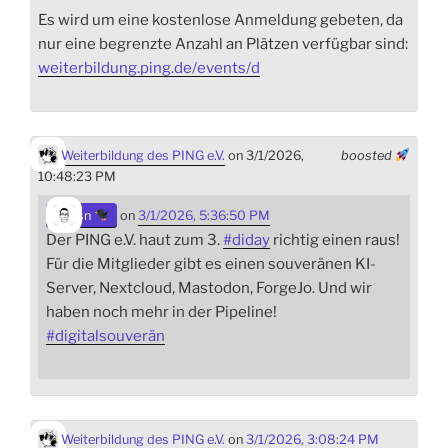
Es wird um eine kostenlose Anmeldung gebeten, da
nur eine begrenzte Anzahl an Plätzen verfügbar sind:
weiterbildung.ping.de/events/d
Weiterbildung des PING e.V.
on 3/1/2026,
boosted
10:48:23 PM
sn
on
3/1/2026, 5:36:50 PM
Der PING e.V. haut zum 3.
#
diday
richtig einen raus!
Für die Mitglieder gibt es einen souveränen KI-
Server, Nextcloud, Mastodon, ForgeJo. Und wir
haben noch mehr in der Pipeline!
#
digitalsouverän
Weiterbildung des PING e.V.
on
3/1/2026, 3:08:24 PM