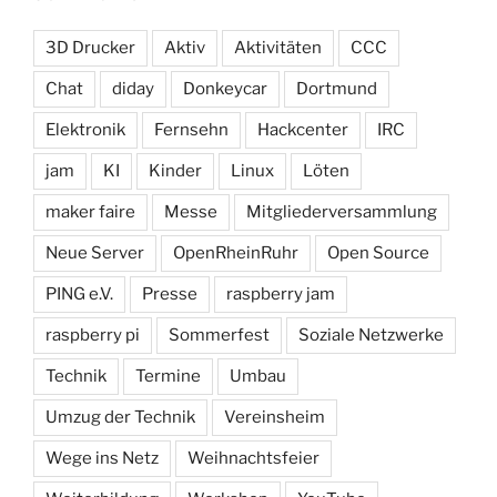
3D Drucker
Aktiv
Aktivitäten
CCC
Chat
diday
Donkeycar
Dortmund
Elektronik
Fernsehn
Hackcenter
IRC
jam
KI
Kinder
Linux
Löten
maker faire
Messe
Mitgliederversammlung
Neue Server
OpenRheinRuhr
Open Source
PING e.V.
Presse
raspberry jam
raspberry pi
Sommerfest
Soziale Netzwerke
Technik
Termine
Umbau
Umzug der Technik
Vereinsheim
Wege ins Netz
Weihnachtsfeier