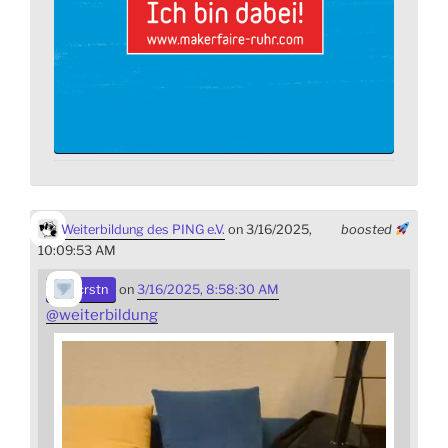
Weiterbildung des PING e.V.
on 3/16/2025,
boosted
10:09:53 AM
crstn
on
3/16/2025, 8:58:30 AM
@
weiterbildung