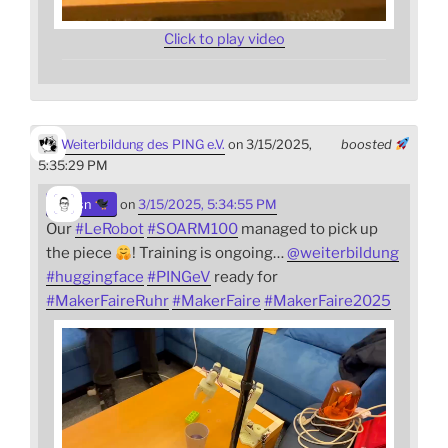
Click to play video
Weiterbildung des PING e.V.
on 3/15/2025,
boosted
5:35:29 PM
sn
on
3/15/2025, 5:34:55 PM
Our
#
LeRobot
#
SOARM100
managed to pick up
the piece
! Training is ongoing…
@
weiterbildung
#
huggingface
#
PINGeV
ready for
#
MakerFaireRuhr
#
MakerFaire
#
MakerFaire2025