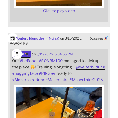
Click to play video
Weiterbildung des PING e.V.
on 3/15/2025,
boosted
5:35:29 PM
sn
on
3/15/2025, 5:34:55 PM
Our
#
LeRobot
#
SOARM100
managed to pick up
the piece
! Training is ongoing…
@
weiterbildung
#
huggingface
#
PINGeV
ready for
#
MakerFaireRuhr
#
MakerFaire
#
MakerFaire2025