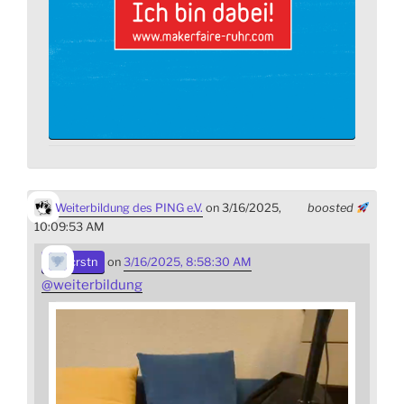
Weiterbildung des PING e.V.
on 3/16/2025,
boosted
10:09:53 AM
crstn
on
3/16/2025, 8:58:30 AM
@
weiterbildung