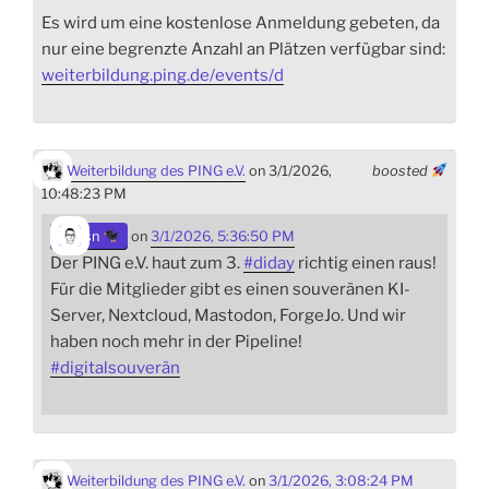
Es wird um eine kostenlose Anmeldung gebeten, da
nur eine begrenzte Anzahl an Plätzen verfügbar sind:
weiterbildung.ping.de/events/d
Weiterbildung des PING e.V.
on 3/1/2026,
boosted
10:48:23 PM
sn
on
3/1/2026, 5:36:50 PM
Der PING e.V. haut zum 3.
#
diday
richtig einen raus!
Für die Mitglieder gibt es einen souveränen KI-
Server, Nextcloud, Mastodon, ForgeJo. Und wir
haben noch mehr in der Pipeline!
#
digitalsouverän
Weiterbildung des PING e.V.
on
3/1/2026, 3:08:24 PM