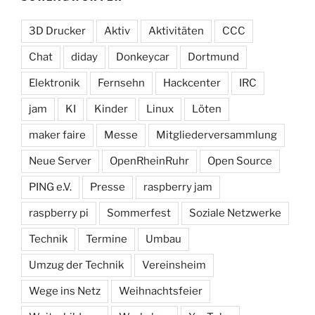
3D Drucker
Aktiv
Aktivitäten
CCC
Chat
diday
Donkeycar
Dortmund
Elektronik
Fernsehn
Hackcenter
IRC
jam
KI
Kinder
Linux
Löten
maker faire
Messe
Mitgliederversammlung
Neue Server
OpenRheinRuhr
Open Source
PING e.V.
Presse
raspberry jam
raspberry pi
Sommerfest
Soziale Netzwerke
Technik
Termine
Umbau
Umzug der Technik
Vereinsheim
Wege ins Netz
Weihnachtsfeier