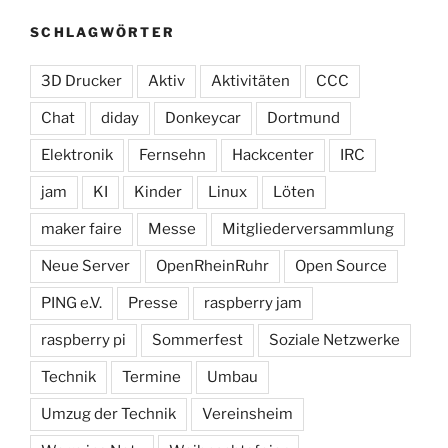
SCHLAGWÖRTER
3D Drucker
Aktiv
Aktivitäten
CCC
Chat
diday
Donkeycar
Dortmund
Elektronik
Fernsehn
Hackcenter
IRC
jam
KI
Kinder
Linux
Löten
maker faire
Messe
Mitgliederversammlung
Neue Server
OpenRheinRuhr
Open Source
PING e.V.
Presse
raspberry jam
raspberry pi
Sommerfest
Soziale Netzwerke
Technik
Termine
Umbau
Umzug der Technik
Vereinsheim