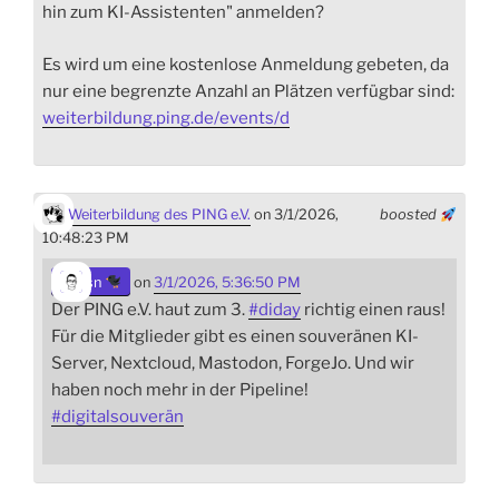
hin zum KI-Assistenten" anmelden?
Es wird um eine kostenlose Anmeldung gebeten, da
nur eine begrenzte Anzahl an Plätzen verfügbar sind:
weiterbildung.ping.de/events/d
Weiterbildung des PING e.V.
on 3/1/2026,
boosted
10:48:23 PM
sn
on
3/1/2026, 5:36:50 PM
Der PING e.V. haut zum 3.
#
diday
richtig einen raus!
Für die Mitglieder gibt es einen souveränen KI-
Server, Nextcloud, Mastodon, ForgeJo. Und wir
haben noch mehr in der Pipeline!
#
digitalsouverän