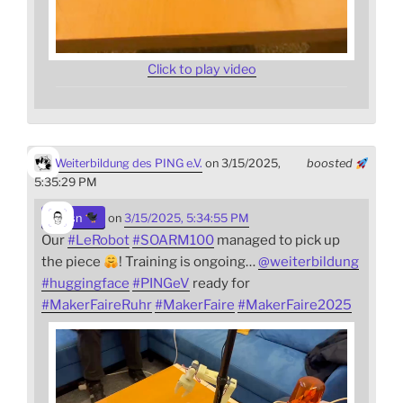
Click to play video
Weiterbildung des PING e.V.
on 3/15/2025,
boosted
5:35:29 PM
sn
on
3/15/2025, 5:34:55 PM
Our
#
LeRobot
#
SOARM100
managed to pick up
the piece
! Training is ongoing…
@
weiterbildung
#
huggingface
#
PINGeV
ready for
#
MakerFaireRuhr
#
MakerFaire
#
MakerFaire2025