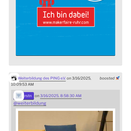
Weiterbildung des PING e.V.
on 3/16/2025,
boosted
10:09:53 AM
crstn
on
3/16/2025, 8:58:30 AM
@
weiterbildung