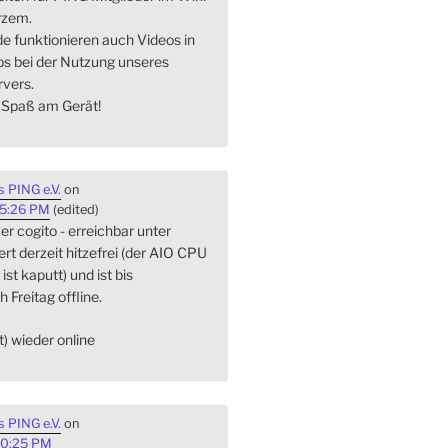
rzem.
de funktionieren auch Videos in
s bei der Nutzung unseres
vers.
l Spaß am Gerät!
 PING e.V.
on
45:26 PM
(edited)
r cogito - erreichbar unter
iert derzeit hitzefrei (der AIO CPU
st kaputt) und ist bis
h Freitag offline.
st) wieder online
 PING e.V.
on
20:25 PM