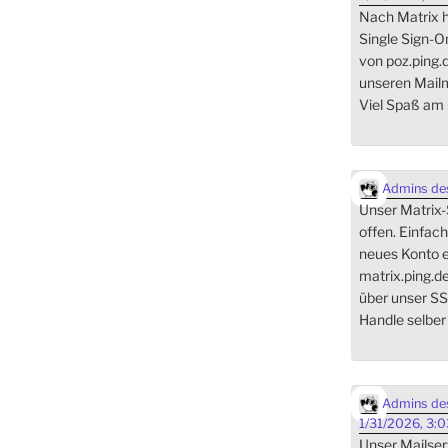
Nach Matrix h
Single Sign-
von poz.ping.
unseren Mai
Viel Spaß am 
Admins des
Unser Matrix-Se
offen. Einfach
neues Konto e
matrix.ping.d
über unser SS
Handle selber
Admins des
1/31/2026, 3:
Unser Mailserv