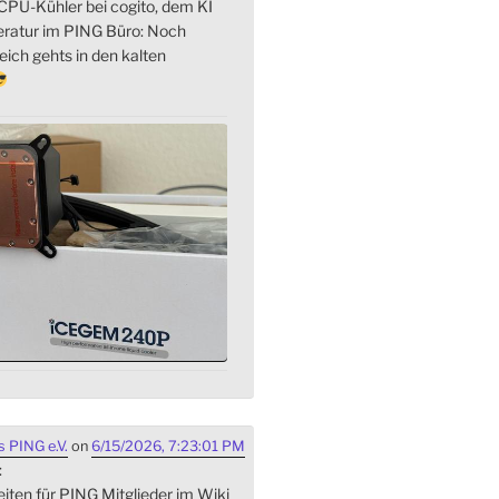
PU-Kühler bei cogito, dem KI
eratur im PING Büro: Noch
ich gehts in den kalten
 PING e.V.
on
6/15/2026, 7:23:01 PM
:
iten für PING Mitglieder im Wiki