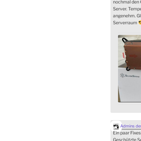
nochmal den C
Server. Temp
angenehm. Gle
Serverraum
Admins des
Ein paar Fixes
Geschützte Se