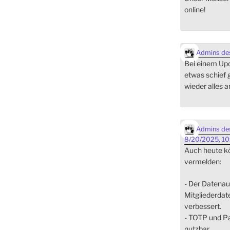
online!
Admins des
Bei einem Upda
etwas schief 
wieder alles a
Admins des
8/20/2025, 10
Auch heute kö
vermelden:
- Der Datena
Mitgliederdat
verbessert.
- TOTP und Pa
nutzbar.