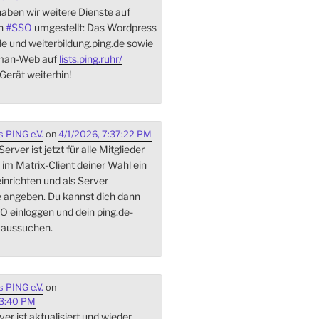
aben wir weitere Dienste auf
On
#
SSO
umgestellt: Das Wordpress
de und weiterbildung.ping.de sowie
lman-Web auf
lists.ping.ruhr/
Gerät weiterhin!
 PING e.V.
on
4/1/2026, 7:37:22 PM
rver ist jetzt für alle Mitglieder
 im Matrix-Client deiner Wahl ein
inrichten und als Server
e angeben. Du kannst dich dann
O einloggen und dein ping.de-
 aussuchen.
 PING e.V.
on
03:40 PM
er ist aktualisiert und wieder