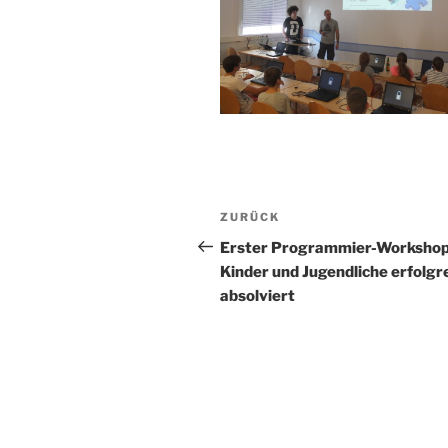
Beitragsnavigation
Vorheriger
ZURÜCK
Beitrag
Erster Programmier-Workshop
Kinder und Jugendliche erfolgr
absolviert