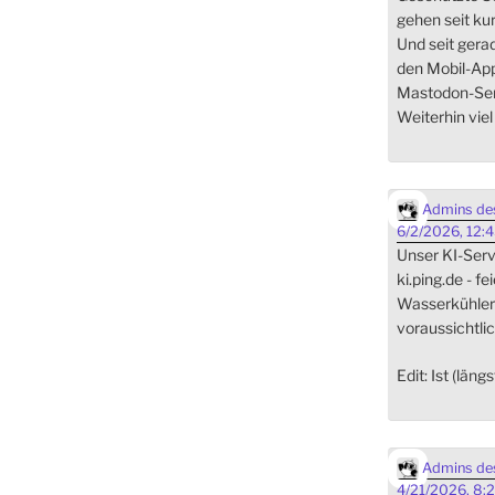
gehen seit ku
Und seit gera
den Mobil-App
Mastodon-Ser
Weiterhin vie
Admins des
6/2/2026, 12:
Unser KI-Serve
ki.ping.de - fe
Wasserkühler i
voraussichtlic
Edit: Ist (läng
Admins des
4/21/2026, 8: