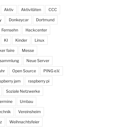
Aktiv
Aktivitäten
CCC
y
Donkeycar
Dortmund
Fernsehn
Hackcenter
KI
Kinder
Linux
er faire
Messe
ersammlung
Neue Server
uhr
Open Source
PING e.V.
spberry jam
raspberry pi
Soziale Netzwerke
ermine
Umbau
echnik
Vereinsheim
z
Weihnachtsfeier