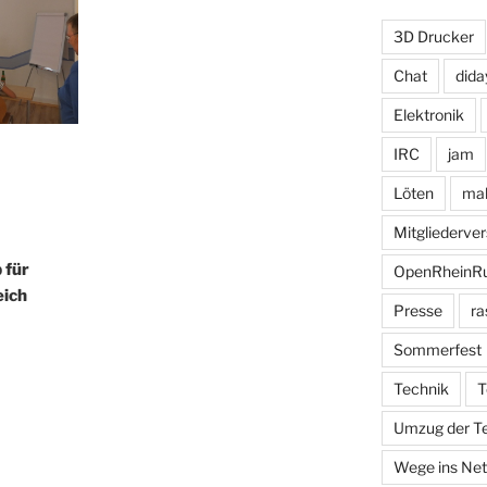
3D Drucker
Chat
dida
Elektronik
IRC
jam
Löten
mak
Mitgliederv
 für
OpenRheinR
eich
Presse
ra
Sommerfest
Technik
T
Umzug der T
Wege ins Net