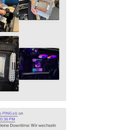
 PING e.V.
on
40:36 PM
 kleine Downtime: Wir wechseln