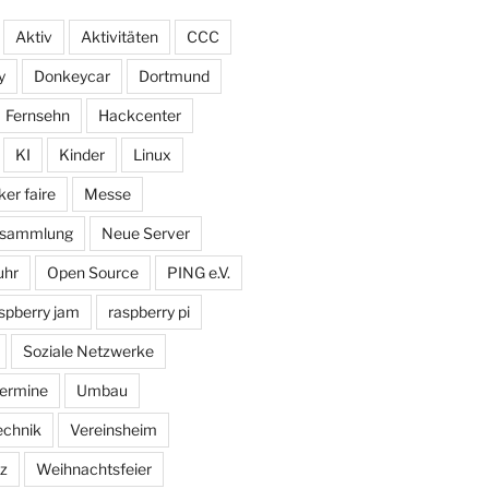
Aktiv
Aktivitäten
CCC
y
Donkeycar
Dortmund
Fernsehn
Hackcenter
KI
Kinder
Linux
er faire
Messe
ersammlung
Neue Server
uhr
Open Source
PING e.V.
spberry jam
raspberry pi
Soziale Netzwerke
ermine
Umbau
echnik
Vereinsheim
z
Weihnachtsfeier