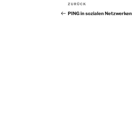
Beitragsnavigation
Vorheriger
ZURÜCK
Beitrag
PING in sozialen Netzwerken