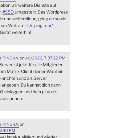
aben wir weitere Dienste auf
On
#
SSO
umgestellt: Das Wordpress
de und weiterbildung.ping.de sowie
lman-Web auf
lists.ping.ruhr/
Gerät weiterhin!
 PING e.V.
on
4/1/2026, 7:37:22 PM
rver ist jetzt für alle Mitglieder
 im Matrix-Client deiner Wahl ein
inrichten und als Server
e angeben. Du kannst dich dann
O einloggen und dein ping.de-
 aussuchen.
 PING e.V.
on
03:40 PM
er ist aktualisiert und wieder