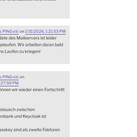
 PING e.V.
on
1/31/2026, 1:21:53 PM
te des Mailservers ist leider
gelaufen. Wir arbeiten daran bald
ns Laufen zu kriegen!
 PING e.V.
on
:27:59 PM
nnen wir wieder einen Fortschritt
ustausch zwischen
enbank und Keycloak ist
sskey sind als zweite Faktoren