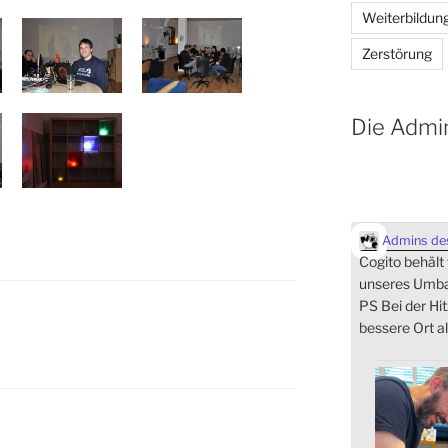
Weiterbildun
Zerstörung
Die Admi
Admins des
Cogito behält
unseres Umbau
PS Bei der Hit
bessere Ort al