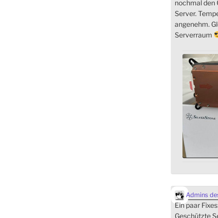
nochmal den C
Server. Temp
angenehm. Gle
Serverraum
Admins des
Ein paar Fixes
Geschützte Se